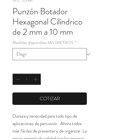
SKU: 20PBB
Punzón Botador
Hexagonal Cilíndrico
de 2 mm a 10 mm
Medidas disponibles MILIMETROS
*
Cantidad
*
COTIZAR
Dureza y tenacidad para todo tipo de
aplicaciones de percusión . Ahora todos
más fáciles de presentar y de organizar. La
mejor garantía de calidad con los mejores