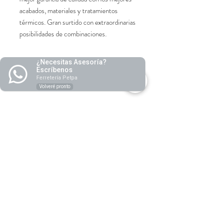
acabados, materiales y tratamientos
térmicos. Gran surtido con extraordinarias
posibilidades de combinaciones.
¿Necesitas Asesoría?
Caracteristicas
Escríbenos
Ferretería Petpa
- Acabado Niquel Negro Brillante
Volveré pronto
Marca
- Dureza 56-58 HRC
- Acero Cromo Vanadio
Bianditz
- Temple Isotérmico
- La cabeza con forma parabólica facilita y
centra el golpe con el martillo