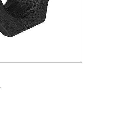
Cifunsa
"