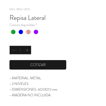
SKU: 1RSC-600
Repisa Lateral
Colores disponibles
*
Cantidad
*
COTIZAR
- MATERIAL: METAL.
- 3 NIVELES.
- DIMENSIONES: 600X212 mm.
- MADERA NO INCLUIDA.