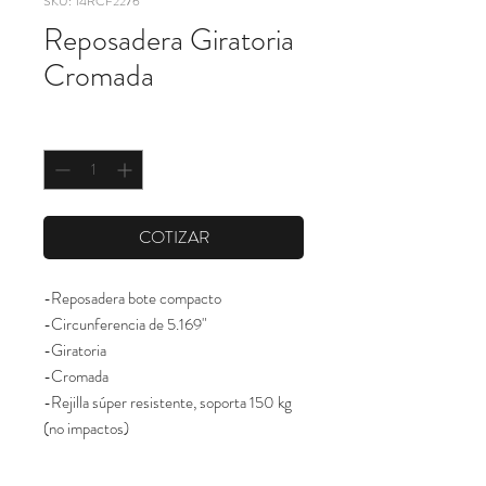
SKU: 14RCF2276
Reposadera Giratoria
Cromada
Cantidad
*
COTIZAR
-Reposadera bote compacto
-Circunferencia de 5.169"
-Giratoria
-Cromada
-Rejilla súper resistente, soporta 150 kg 
(no impactos)