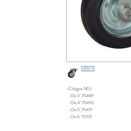
-Códigos SKU:
-De 3" 75489
-De 4" 75490
-De 5" 75491
-De 6" 75731