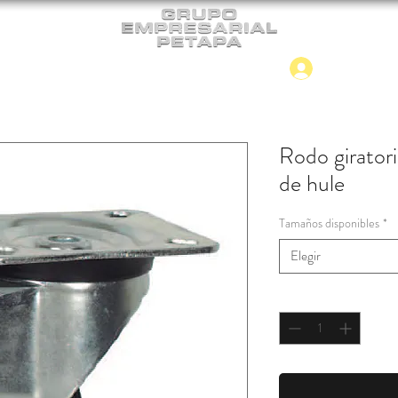
Iniciar
CONTACTO
NUEVO INGRESO
Rodo giratori
de hule
Tamaños disponibles
*
Elegir
Cantidad
*