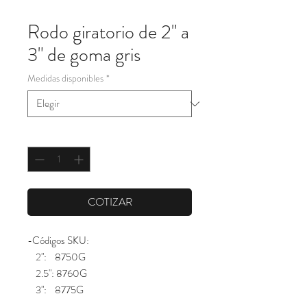
Rodo giratorio de 2" a
3" de goma gris
Medidas disponibles
*
Cantidad
*
COTIZAR
-Códigos SKU:
2": 8750G
2.5": 8760G
3": 8775G