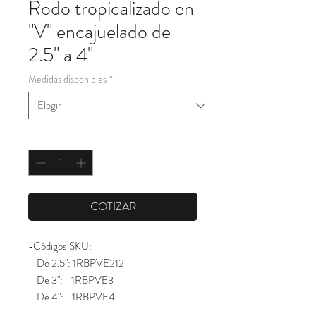
Rodo tropicalizado en
"V" encajuelado de
2.5" a 4"
Medidas disponibles
*
Cantidad
*
COTIZAR
-Códigos SKU:
De 2.5": 1RBPVE212
De 3": 1RBPVE3
De 4": 1RBPVE4