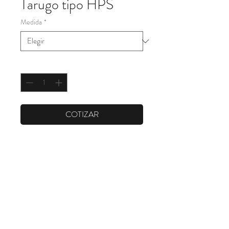
Tarugo tipo HPS
Medida
*
Cantidad
*
COTIZAR