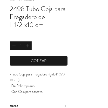
SKU: 14CCFM2498
2498 Tubo Ceja para
Fregadero de
1_1/2"x10 cm
Cantidad
*
COTIZAR
-Tubo Ceja para Fregadero rígido (1 ½" X
10 cm).
-De Polipropileno.
-Con Cola para canasta.
Marca