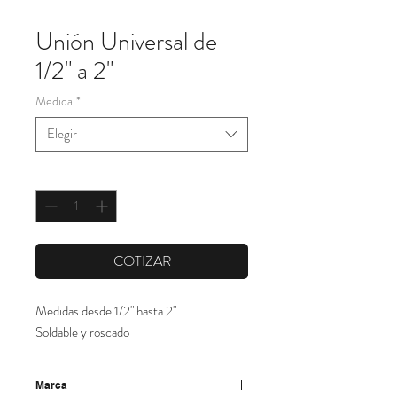
Unión Universal de
1/2" a 2"
Medida
*
Elegir
Cantidad
*
COTIZAR
Medidas desde 1/2" hasta 2"
Soldable y roscado
Marca