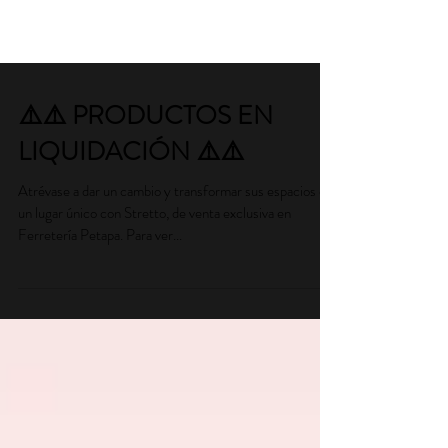
⚠️⚠️ PRODUCTOS EN
LIQUIDACIÓN ⚠️⚠️
Atrévase a dar un cambio y transformar sus espacios de
un lugar único con Stretto, de venta exclusiva en
Ferretería Petapa. Para ver...