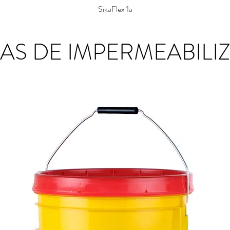
SikaFlex 1a
MAS DE IMPERMEABILI