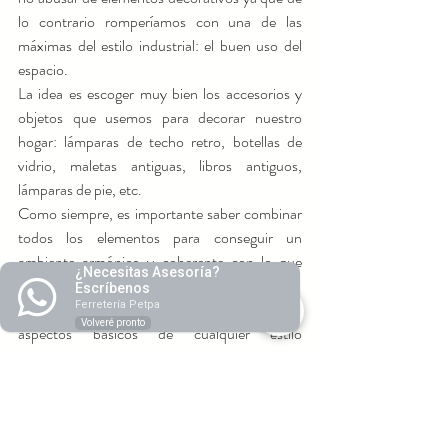
lo contrario romperíamos con una de las 
máximas del estilo industrial: el buen uso del 
espacio.
La idea es escoger muy bien los accesorios y 
objetos que usemos para decorar nuestro 
hogar: lámparas de techo retro, botellas de 
vidrio, maletas antiguas, libros antiguos, 
lámparas de pie, etc.
Como siempre, es importante saber combinar 
todos los elementos para conseguir un 
ambiente armónico y coherente con lo que 
¿Necesitas Asesoría?
queremos transmitir.
Escríbenos
La necesidad de orden, que es otro de los 
Ferretería Petpa
Volveré pronto
aspectos básicos de cualquier estilo 
decorativo, no podía faltar en el estilo 
industrial.
Muebles desgastados, aspecto antiguo