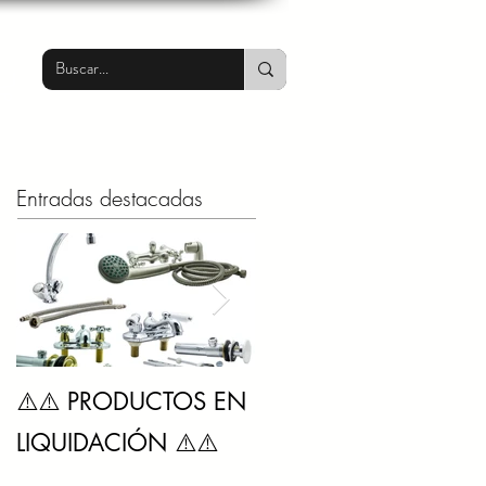
Entradas destacadas
SIKA
⚠️⚠️ PRODUCTOS EN
impermeabilizantes,
LIQUIDACIÓN ⚠️⚠️
SikaLatex y Sikaflex