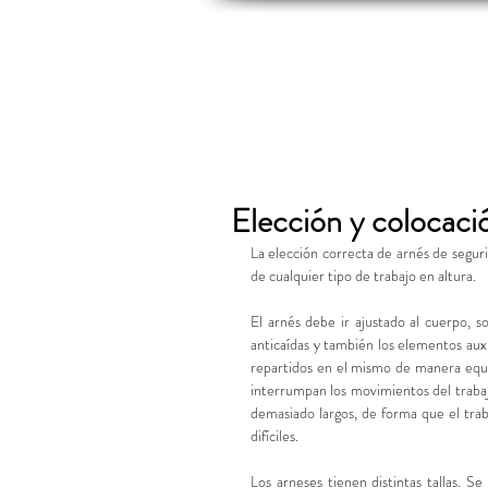
INICIO
INDUSTRIAS
PRODUCTOS
Elección y colocaci
La elección correcta de arnés de segurid
de cualquier tipo de trabajo en altura. 
El arnés debe ir ajustado al cuerpo, so
anticaídas y también los elementos auxi
repartidos en el mismo de manera equi
interrumpan los movimientos del traba
demasiado largos, de forma que el trab
difíciles. 
Los arneses tienen distintas tallas. Se