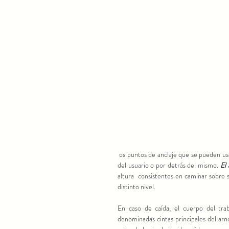
 os puntos de anclaje que se pueden usar con este arnés serán preferiblemente los que se encuentren por encima 
del usuario o por detrás del mismo. 
El
altura  consistentes en caminar sobre s
distinto nivel. 
En caso de caída, el cuerpo del trab
denominadas cintas principales del arnés