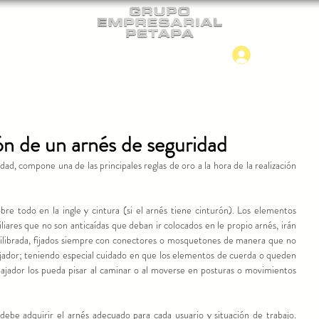
Iniciar
CONTACTO
NUEVO INGRESO
ón de un arnés de seguridad
ad, compone una de las principales reglas de oro a la hora de la realización 
bre todo en la ingle y cintura (si el arnés tiene cinturón). Los elementos 
liares que no son anticaídas que deban ir colocados en le propio arnés, irán 
librada, fijados siempre con conectores o mosquetones de manera que no 
jador; teniendo especial cuidado en que los elementos de cuerda o queden 
ajador los pueda pisar al caminar o al moverse en posturas o movimientos 
 debe adquirir el arnés adecuado para cada usuario y situación de trabajo. 