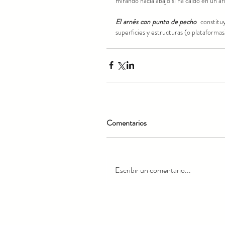
mirando hacia abajo si ha caído en un ar
El arnés con punto de pecho 
 constitu
superficies y estructuras (o plataformas
Comentarios
Escribir un comentario...